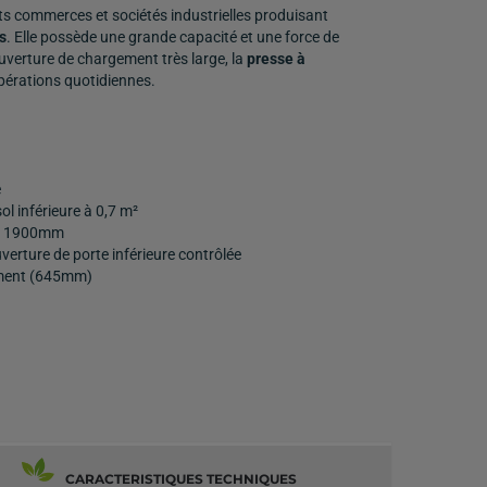
ts commerces et sociétés industrielles produisant
s
. Elle possède une grande capacité et une force de
verture de chargement très large, la
presse à
pérations quotidiennes.
e
l inférieure à 0,7 m²
e à 1900mm
verture de porte inférieure contrôlée
ement (645mm)
CARACTERISTIQUES TECHNIQUES