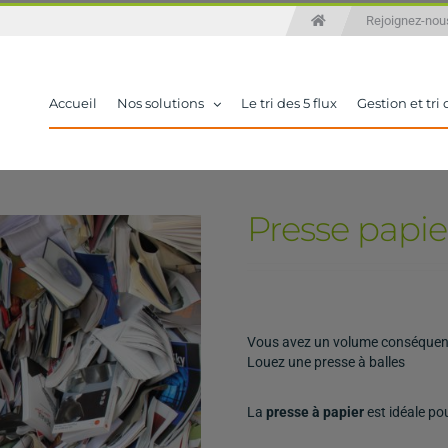
Rejoignez-n
Accueil
Nos solutions
Le tri des 5 flux
Gestion et tri
Presse papie
Vous avez un volume conséquent de
Louez une presse à balles
La
presse à papier
est idéale po