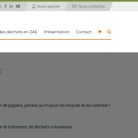
ous
Nous appeler
Nous contacter
 des déchets en ZAE
Présentation
Contact
r
 papiers, pensez au tri pour les recycler et les valoriser !
ur le traitement de déchets volumineux.