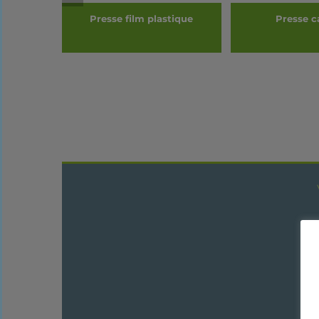
nium
Presse film plastique
Presse c
DÉTAILS
DÉTAI