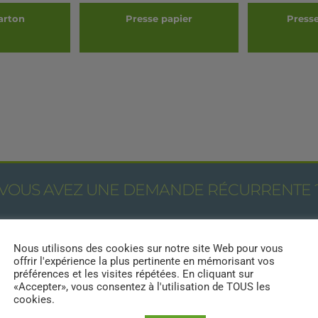
arton
Presse papier
Presse
LS
DÉTAILS
D
VOUS AVEZ UNE DEMANDE RÉCURRENTE 
Vous avez besoin de prestations spécifiques ?
contactez-nous au
Nous utilisons des cookies sur notre site Web pour vous
offrir l'expérience la plus pertinente en mémorisant vos
0596 609 569
préférences et les visites répétées. En cliquant sur
«Accepter», vous consentez à l'utilisation de TOUS les
cookies.
REMPLIR LE FORMULAIRE