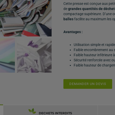
Cette presse est conçue aux peti
de
grandes quantités de déchet
compactage supérieure. D’une ou
balles
facilite au maximum les o
Avantages :
Utilisation simple et rapid
Faible encombrement au so
Faible hauteur inférieur
Sécurité renforcée avec ou
Faible hauteur de charg
DEMANDER UN DEVIS
DECHETS INTERDITS