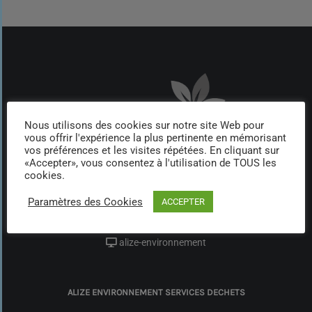
Nous utilisons des cookies sur notre site Web pour
vous offrir l'expérience la plus pertinente en mémorisant
vos préférences et les visites répétées. En cliquant sur
«Accepter», vous consentez à l'utilisation de TOUS les
cookies.
Route du Bac Petite Rochelle,
97224 DUCOS
Paramètres des Cookies
ACCEPTER
0596 609 569
alize-environnement services déchets
alize-environnement
ALIZE ENVIRONNEMENT SERVICES DECHETS