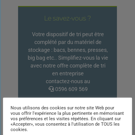
Le savez-vous ?
Votre dispositif de tri peut être
complété par du matériel de
stockage : bacs, bennes, presses,
big bag etc.. Simplifiez-vous la vie
avec notre offre complète de tri
en entreprise
contactez-nous au
0596 609 569
Nous utilisons des cookies sur notre site Web pour
VOIR NOS BENNES
vous offrir l'expérience la plus pertinente en mémorisant
vos préférences et les visites répétées. En cliquant sur
VOIR NOS BIG BAG
«Accepter», vous consentez à l'utilisation de TOUS les
cookies.