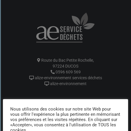
Route du Bac Petite Rochelle,
97224 DUCOS
0596 609 569
alize-environnement services déchets
alize-environnement
ALIZE ENVIRONNEMENT SERVICES DECHETS
Nous utilisons des cookies sur notre site Web pour
vous offrir l'expérience la plus pertinente en mémorisant
vos préférences et les visites répétées. En cliquant sur
Location de Bennes
«Accepter», vous consentez à l'utilisation de TOUS les
cookies.