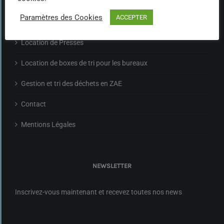
Location de big bag
Paramètres des Cookies
ACCEPTER
Location de Bacs
Location de Presses
Location de boxes de tri pour les bureaux
Gestion et tri des déchets en ZAE
Contact
Mentions Légales
NEWSLETTER
Inscrivez-vous maintenant et recevez toutes nos news