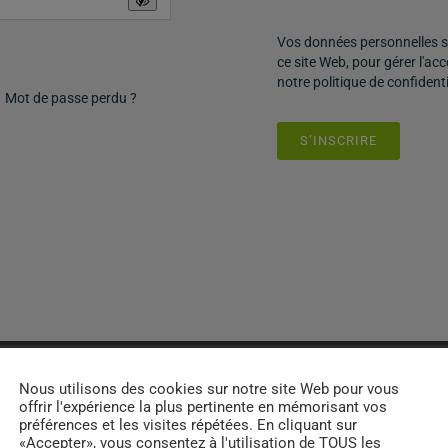
Vos données personnelles se
ce site Web, pour gérer l'ac
notre
politique de confidenti
Mot de passe perdu ?
S’INSCRIRE
Nous utilisons des cookies sur notre site Web pour vous
offrir l'expérience la plus pertinente en mémorisant vos
ALIZE ENVIRONNEMENT SERVICES DECHETS
N
préférences et les visites répétées. En cliquant sur
«Accepter», vous consentez à l'utilisation de TOUS les