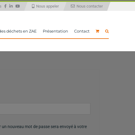
ous
Nous appeler
Nous contacter
 des déchets en ZAE
Présentation
Contact
ir un nouveau mot de passe sera envoyé à votre