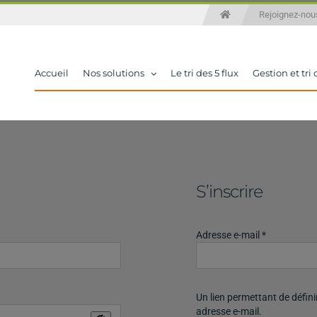
Rejoignez-n
Accueil
Nos solutions
Le tri des 5 flux
Gestion et tri
S’inscrire
Obligatoire
Adresse e-mail
*
Un lien permettant de défin
adresse e-mail.