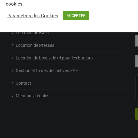
cookies.
Location de Bennes
I
Paramètres des Cookies
ACCEPTER
Location de big bag
Location de Bacs
Location de Presses
Location de boxes de tri pour les bureaux
Gestion et tri des déchets en ZAE
Contact
Mentions Légales