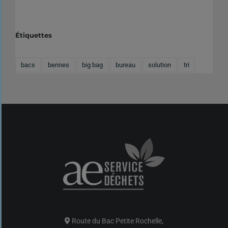
Étiquettes
bacs
bennes
big bag
bureau
solution
tri
Route du Bac Petite Rochelle,