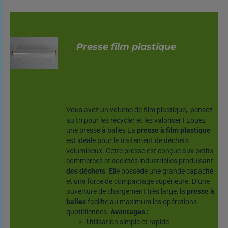
Presse film plastique
DÉTAILS
Vous avez un volume de film plastique, pensez
au tri pour les recycler et les valoriser ! Louez
une presse à balles La
presse à film plastique
est idéale pour le traitement de déchets
volumineux. Cette presse est conçue aux petits
commerces et sociétés industrielles produisant
des déchets
. Elle possède une grande capacité
et une force de compactage supérieure. D’une
ouverture de chargement très large, la
presse à
balles
facilite au maximum les opérations
quotidiennes.
Avantages :
Utilisation simple et rapide