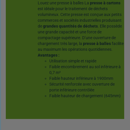
Louez une presse à balles La
presse à cartons
est idéale pour le traitement de déchets
volumineux. Cette presse est conçue aux petits
commerces et sociétés industrielles produisant
de
grandes quantités de déchets
. Elle possède
une grande capacité et une force de
compactage supérieure. D’une ouverture de
chargement très large, la
presse à balles
facilite
au maximum les opérations quotidiennes.
Avantages :
Utilisation simple et rapide
Faible encombrement au sol inférieure à
0,7 m²
Faible hauteur inférieure à 1900mm
Sécurité renforcée avec ouverture de
porte inférieure contrôlée
Faible hauteur de chargement (645mm)