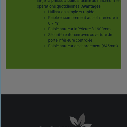
large, la
presse à balles
facilite au maximum les
opérations quotidiennes.
Avantages :
Utilisation simple et rapide
Faible encombrement au sol inférieure à
0,7 m²
Faible hauteur inférieure à 1900mm
Sécurité renforcée avec ouverture de
porte inférieure contrôlée
Faible hauteur de chargement (645mm)