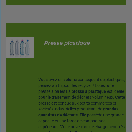
Presse plastique
DÉTAILS
Vous avez un volume conséquent de plastiques,
pensez au tri pour les recycler ! Louez une
presse à balles La
presse à plastique
est idéale
pour le traitement de déchets volumineux. Cette
presse est conçue aux petits commerces et
sociétés industrielles produisant de
grandes
quantités de déchets
. Elle possède une grande
capacité et une force de compactage
supérieure. D’une ouverture de chargement très