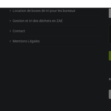
Location de Presses
Location de boxes de tri pour les bureaux
Gestion et tri des déchets en ZAE
Contact
Mentions Légales
R