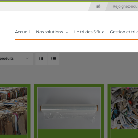
Rejoignez-n
Accueil
Nos solutions
Le tri des 5 flux
Gestion et tri
produits