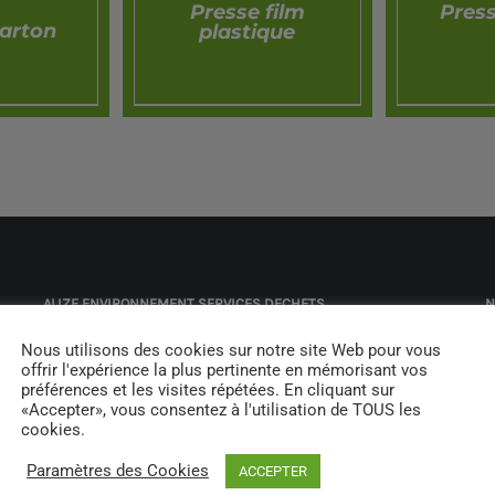
Presse film
Press
carton
plastique
APERÇU
A
ÇU
ALIZE ENVIRONNEMENT SERVICES DECHETS
N
Nous utilisons des cookies sur notre site Web pour vous
Location de Bennes
I
offrir l'expérience la plus pertinente en mémorisant vos
préférences et les visites répétées. En cliquant sur
Location de big bag
«Accepter», vous consentez à l'utilisation de TOUS les
cookies.
Location de Bacs
Paramètres des Cookies
ACCEPTER