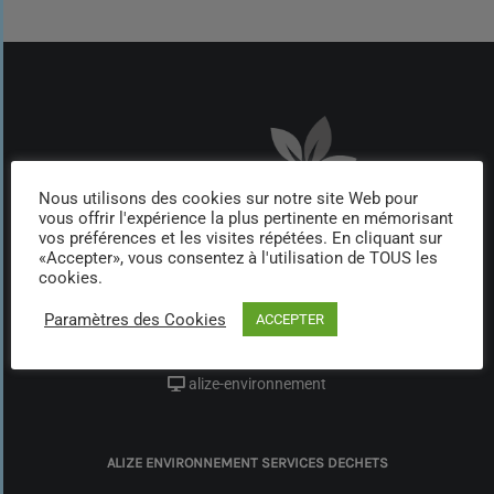
Nous utilisons des cookies sur notre site Web pour
vous offrir l'expérience la plus pertinente en mémorisant
vos préférences et les visites répétées. En cliquant sur
«Accepter», vous consentez à l'utilisation de TOUS les
cookies.
Route du Bac Petite Rochelle,
97224 DUCOS
Paramètres des Cookies
ACCEPTER
0596 609 569
alize-environnement services déchets
alize-environnement
ALIZE ENVIRONNEMENT SERVICES DECHETS